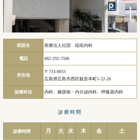
医院名
医療法人社団 稲垣内科
電話
082-292-3506
〒733-0033
所在地
広島県広島市西区観音本町1-22-26
診療科目
内科、糖尿病・内分泌内科、呼吸器内科
診療時間
月
火
水
木
金
土
診療時間